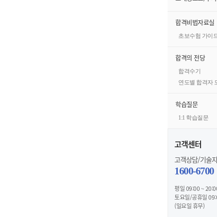
합격비법자료실
초보수험 가이
합격의 전당
합격수기
연도별 합격자 
학습질문
1:1 학습질문
고객센터
고객상담/기술
1600-6700
평일 09:00 ~ 20:0
토요일/공휴일 09:00
(일요일 휴무)