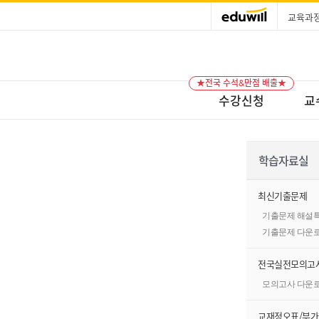
교육과
★전국 수석&만점 배출★
수강신청
교
학습자료실
최신기출문제
기출문제 해설
기출문제 다운
전국실전모의고
모의고사 다운
교재정오표/부