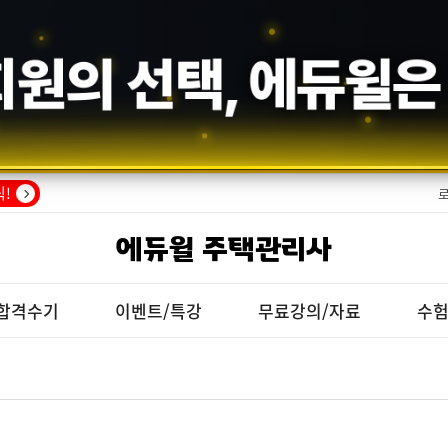
회원의 선택,
에듀윌
은
!
에듀윌 주택관리사
합격수기
이벤트/특강
무료강의/자료
수