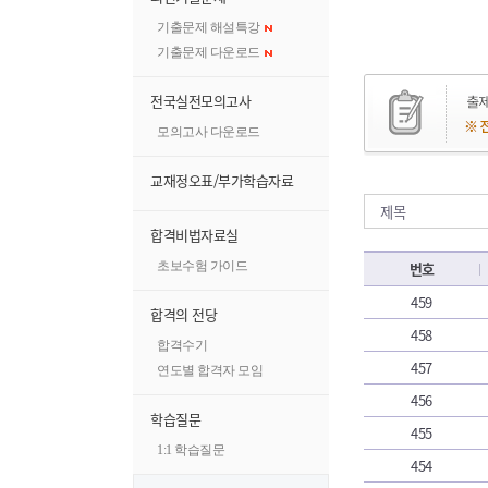
기출문제 해설특강
기출문제 다운로드
전국실전모의고사
모의고사 다운로드
교재정오표/부가학습자료
합격비법자료실
초보수험 가이드
번호
459
합격의 전당
458
합격수기
457
연도별 합격자 모임
456
학습질문
455
1:1 학습질문
454