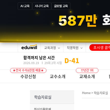
AI 교육
시니어 교육
글로벌 교육
5
8
7
만
초시생 클릭
교육과정
직영학원
합격까지 남은 시간
D-
41
2026.09.19
29회 2차 시험
★전국 수석&만점 배출★
17년간 1위
수강신청
교수소개
교재소개
Home
>
학습자료실
학습자료실
최신기출문제