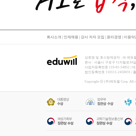
회사소개
|
인재채용
|
강사 저자 모집
|
윤리경영
|
이용약
상호명 및 호스팅제공자 : ㈜ 에듀윌 | 대
본사 : 서울시 구로구 디지털로34길
사업자등록번호 119-81-54852 | 
법인등록번호 110111-2450031 |
Copyright ⓒ (주)에듀윌 Corp. All rig