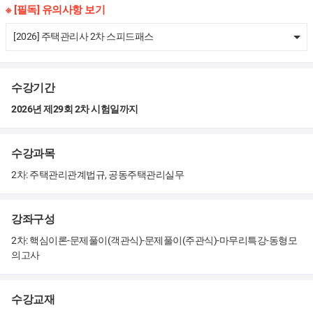
생 박*철
28회 합격생 김*호
28회 
※ [필독] 유의사항 보기
 손*원
28회 합격생 김*주
28회
[2026] 주택관리사 2차 스피드패스
최*식
28회 합격생 김*철
28
수강기간
2026년 제29회 2차 시험일까지
*권
28회 합격생 김*은
2
수강과목
2차: 주택관리관계법규, 공동주택관리실무
원
28회 합격생 이*재
강좌구성
28회 합격생 김*경
2차: 핵심이론-문제풀이(객관식)-문제풀이(주관식)-마무리특강-동형모
의고사
수강교재