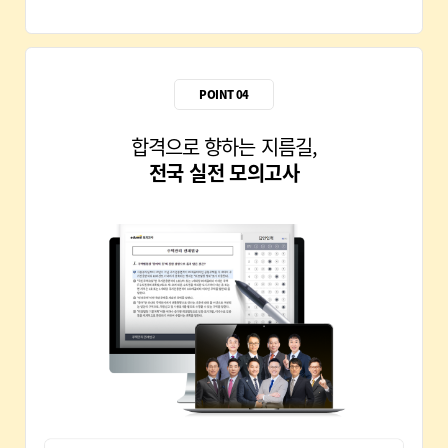
POINT 04
합격으로 향하는 지름길,
28회 합격생 이*효
전국 실전 모의고사
28회 합격생 왕*식