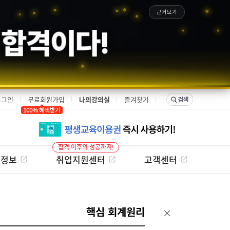
근거보기
은 합격이다!
로그인
무료회원가입
나의강의실
즐겨찾기
합격 이후의 성공까지!
험정보
취업지원센터
고객센터
핵심 회계원리