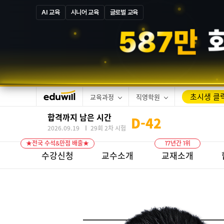
AI 교육
시니어 교육
글로벌 교육
1
5
만
합격
초시생 클릭
교육과정
직영학원
합격까지 남은 시간
D-
42
2026.09.19
29회 2차 시험
★전국 수석&만점 배출★
17년간 1위
수강신청
교수소개
교재소개