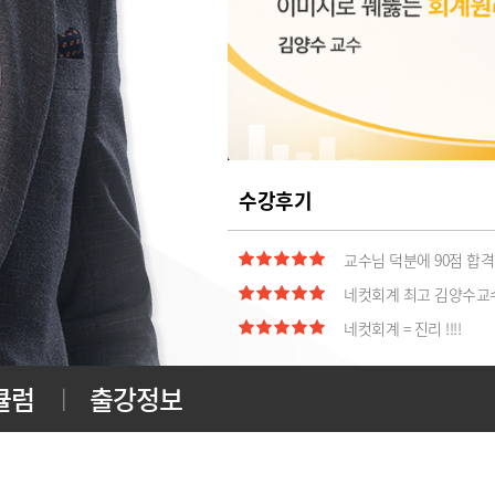
네컷회계에 진심인 1인
회계원리 심화과정 강의
교수님께 감사 인사드리러
교수님 감사합니다. ^^
덕분에 1차 합격!!^^
수강후기
교수님 덕분에 90점 합
네컷회계 최고 김양수교
네컷회계 = 진리 !!!!
네컷회계 교재 문의
내 인생 최고의 만남
큘럼
출강정보
네켓 회계는 정말 신의 
늘깨우쳐주시는 교수님 