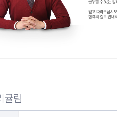
회계의 신이십니다!
회계원리! 신세계를 만났
회계원리 걱정없어요.
회계원리 김양수 선생님 
열심히 하겠습니다...
늦었지만 감사드립니다!!
교수님 덕분에 합격했습
김양수교수님 감사드려요
합격했습니다
지존이지
리큘럼
김양수 교수님의 열정과 
퍼팩트 강의