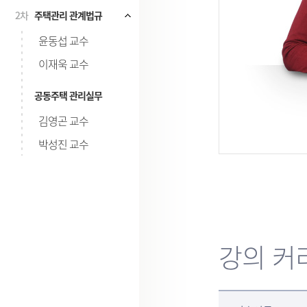
2차
주택관리 관계법규
시험
윤동섭 교수
이재욱 교수
공동주택 관리실무
김영곤 교수
박성진 교수
강의 커