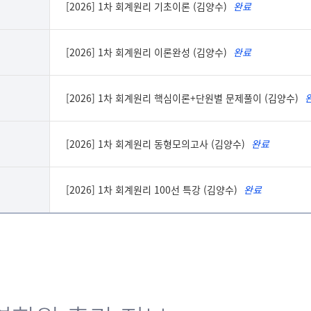
[2026] 1차 회계원리 기초이론 (김양수)
완료
네컷회계 최고~^^
[2026] 1차 회계원리 이론완성 (김양수)
완료
강의에에 열정이느껴지네
교수님 덕분에 회계가 
[2026] 1차 회계원리 핵심이론+단원별 문제풀이 (김양수)
김양수 교수님 정말 잘듣
즐거운 회계
[2026] 1차 회계원리 동형모의고사 (김양수)
완료
네컷회계에 진심인 1인
회계원리 심화과정 강의
[2026] 1차 회계원리 100선 특강 (김양수)
완료
교수님께 감사 인사드리러
교수님 감사합니다. ^^
덕분에 1차 합격!!^^