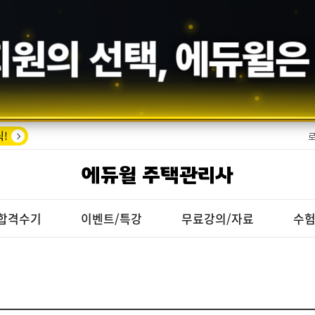
수기의 증명,
에듀윌
!
에듀윌 주택관리사
합격수기
이벤트/특강
무료강의/자료
수