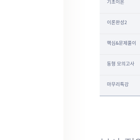
기초이론
이론완성2
핵심&문제풀이
동형 모의고사
마무리특강