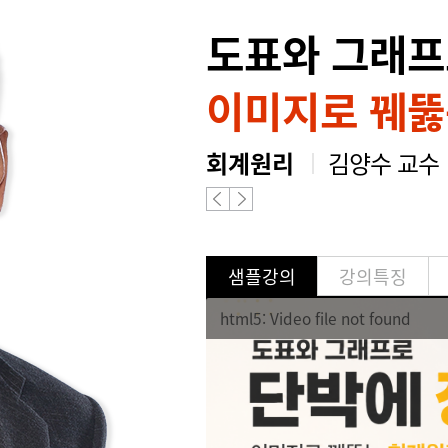
도표와 그래프
이미지로 꿰뚫
회계원리
김양수 교수
샘플강의
강의특징
html5: Video file not found