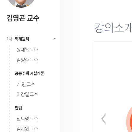
김영곤 교수
강의소
1차
회계원리
시험
윤재옥 교수
김양수 교수
공동주택 시설개론
신 명 교수
이강일 교수
민법
신의영 교수
김지원 교수