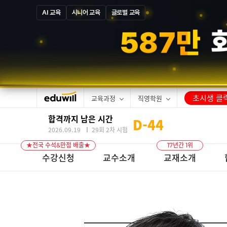
AI 교육
시니어 교육
글로벌 교육
1
3
만
합격
초시생 클릭
교육과정
직영학원
합격까지 남은 시간
D-
44
2026.09.19
29회 2차 시험
★전국 수석&만점 배출★
17년간 1위
수강신청
교수소개
교재소개