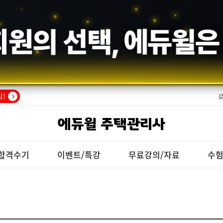
수기의 증명,
에듀윌
!
에듀윌 주택관리사
합격수기
이벤트/특강
무료강의/자료
수