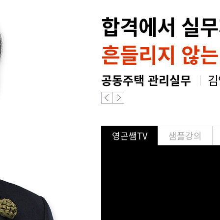
합격에서 실
흔들리지 않는
공동주택 관리실무
김
영곤쌤TV
샘플강의