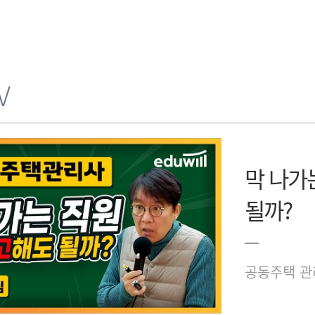
V
막 나가
될까?
공동주택 관