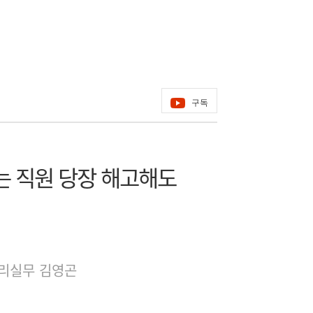
구독
는 직원 당장 해고해도
리실무 김영곤