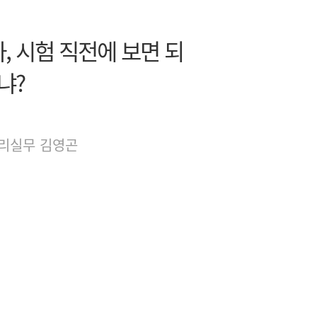
, 시험 직전에 보면 되
냐?
리실무 김영곤