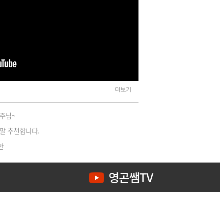
교수님열정에 감사드리고, 학생이 분발하겠습니다. 감사합니다.
교재 내용을 꼼꼼히 설명해 주셔서 교재를 읽을 때 이해가 쉬움
 교수님 감사합니다
 최선을 다하는 교수님
 강의하시는 김영곤 교주님!!
더보기
주님~
말 추천합니다.
한
열어줍니다.
최고강의다
영곤쌤TV
어요...