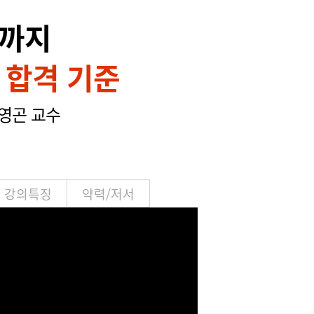
무까지
 합격 기준
영곤 교수
강의특징
약력/저서