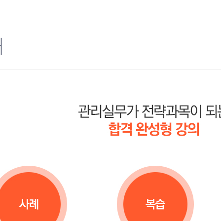
주택관리사 도전기
너무너무 재미있는강의
너무나 집중이 잘되네용
개
합격의 아이콘
핵심을 콕콕, 오답을 걸
교수님 강의는 단연코 최
열정열정열정
김영곤교수님 감사합니다
최고입니다.
꼭 들어야 하는 강의
어느순간열정의바다에
문제 핵심과 시험실전에