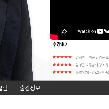
잘 가르쳐 주신다.
언제나 열정으로 가득한
수강생들의 합격을 위해
수강생들의 합격만을 위해
수강후기
열정의 아이콘 김영곤 교
김영곤 교주님의 강의 정
특별이라는 말로는 부족
에듀윌이 제2의 인생을 
에듀윌 강의는 최고중 
큘럼
출강정보
에듀윌 교수님 화이팅
에듀윌 주택관리사 매력있
에듀월은 합격이다!