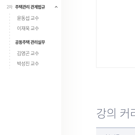
2차
주택관리 관계법규
시험
윤동섭 교수
이재욱 교수
공동주택 관리실무
김영곤 교수
박성진 교수
강의 커