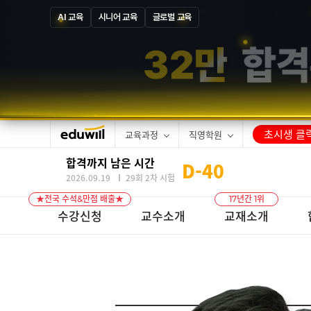
AI 교육
시니어 교육
글로벌 교육
1
3
만
합격
초시생 클릭
교육과정
직영학원
합격까지 남은 시간
D-
40
2026.09.19
29회 2차 시험
★전국 수석&만점 배출★
17년간 1위
수강신청
교수소개
교재소개