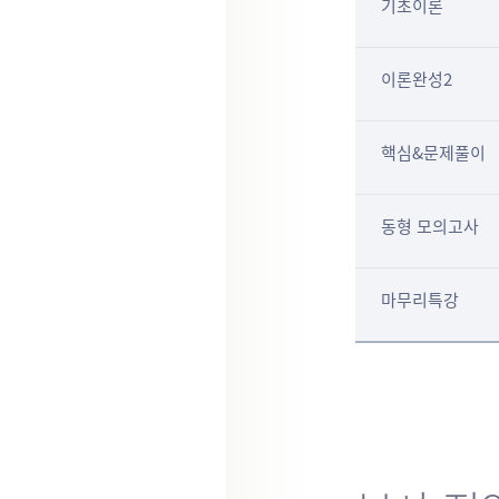
기초이론
이론완성2
핵심&문제풀이
동형 모의고사
마무리특강