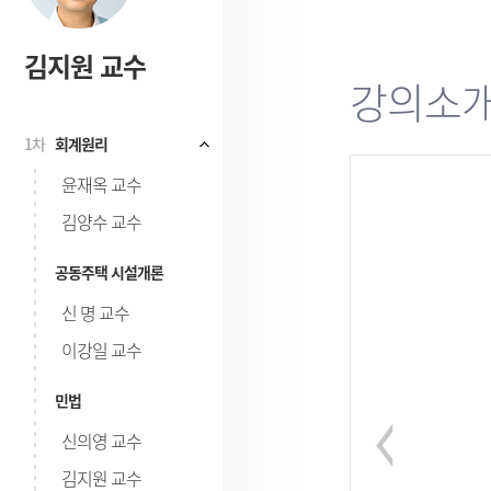
김지원 교수
강의소
1차
회계원리
시험
윤재옥 교수
김양수 교수
공동주택 시설개론
신 명 교수
이강일 교수
민법
신의영 교수
김지원 교수