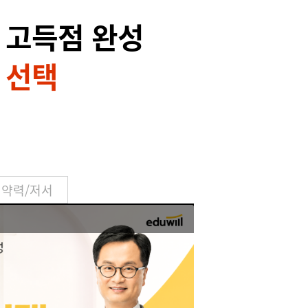
 고득점 완성
 선택
약력/저서