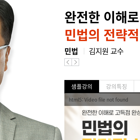
완전한 이해로
민법의 전략적
민법
김지원 교수
샘플강의
강의특징
html5: Video file not found