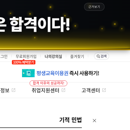
근거보기
은 합격이다!
로그인
무료회원가입
나의강의실
즐겨찾기
합격 이후의 성공까지!
험정보
취업지원센터
고객센터
기적 민법