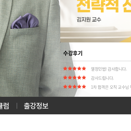
쉽고 열정적으로 강의 해
민법 초보도 할 수 있다
적극적이고 알기쉽게 강
강의 시 열의가 넘쳐 저
수강후기
어려웠던 부분도 쏙쏙~~ 
열정민법! 감사합니다.
감사드립니다.
1차 합격은 오직 교수님 덕
어려웠던 민법에 재미가 
큘럼
출강정보
김지원 교수님 사..사랑
김지원교수님 감사합니