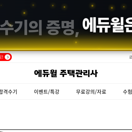
수기의 증명,
에듀윌
!
에듀윌 주택관리사
합격수기
이벤트/특강
무료강의/자료
수